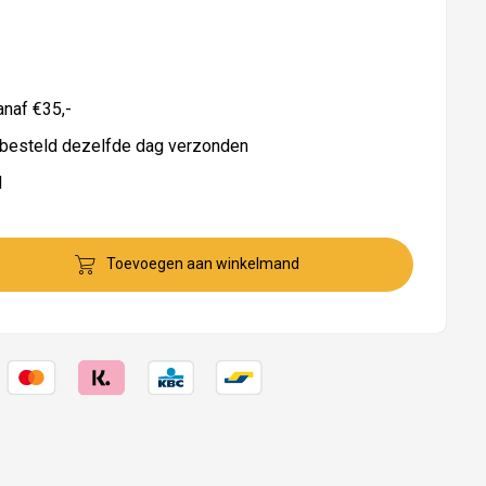
naf €35,-
besteld dezelfde dag verzonden
d
Toevoegen aan winkelmand