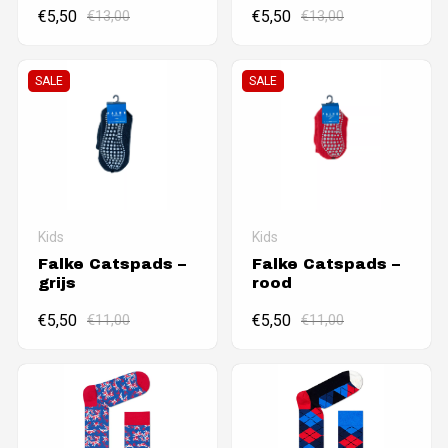
€
5,50
€
13,00
€
5,50
€
13,00
SALE
SALE
Kids
Kids
Falke Catspads –
Falke Catspads –
grijs
rood
€
5,50
€
11,00
€
5,50
€
11,00