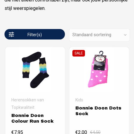
stijl weerspiegelen.
Filter(s)
SALE
Herensokken van
Kids
Topkwaliteit
Bonnie Doon Dots
Sock
Bonnie Doon
Colour Run Sock
€
7,95
€
2,00
€
4,50