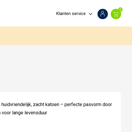
0
Klanten service
 huidvriendelijk, zacht katoen – perfecte pasvorm door
n voor lange levensduur