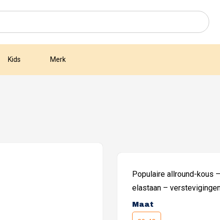
Kids
Merk
€
10,00
Populaire allround-kous –
elastaan – versteviginge
Maat