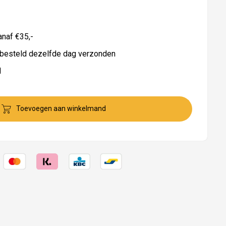
naf €35,-
besteld dezelfde dag verzonden
d
Toevoegen aan winkelmand