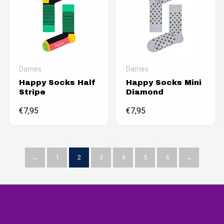
Dames
Dames
Happy Socks Half
Happy Socks Mini
Stripe
Diamond
€
7,95
€
7,95
←
1
2
3
4
5
6
→